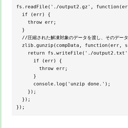
fs.readFile('./output2.gz', function(er
  if (err) {

    throw err;

  }

  //圧縮された解凍対象のデータを渡し、そのデータ
  zlib.gunzip(compData, function(err, s
    return fs.writeFile('./output2.txt'
      if (err) {

        throw err;

      }

      console.log('unzip done.');

    });

  });

});