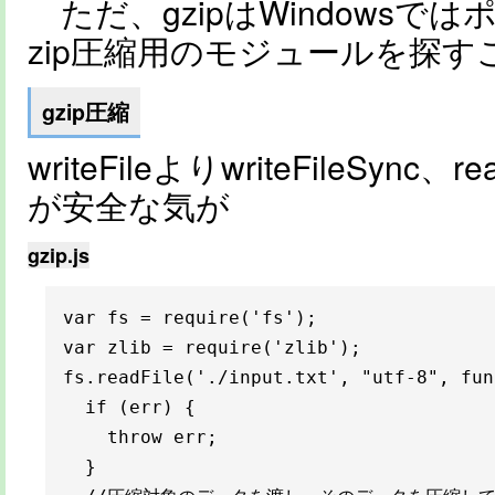
ただ、gzipはWindowsで
zip圧縮用のモジュールを探す
gzip圧縮
writeFileよりwriteFileSync、r
が安全な気が
gzip.js
var fs = require('fs');

var zlib = require('zlib');

fs.readFile('./input.txt', "utf-8", fun
  if (err) {

    throw err;

  }
