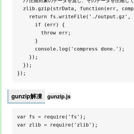
  //圧縮対象のデータを渡し、そのデータを圧縮して
  zlib.gzip(strData, function(err, comp
    return fs.writeFile('./output.gz', 
      if (err) {

        throw err;

      }

      console.log('compress done.');

    });

  });

});
gunzip解凍
gunzip.js
var fs = require('fs');

var zlib = require('zlib');
