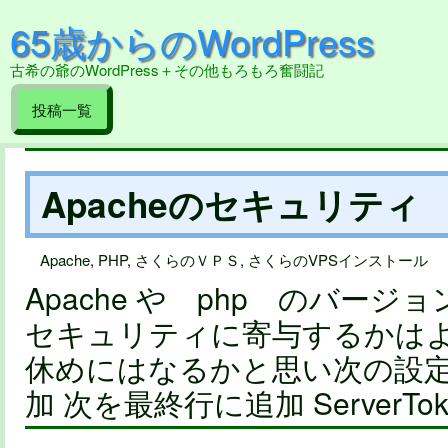
65歳からのWordPress
古希の爺のWordPress＋その他もろもろ奮闘記
投稿一覧
Apacheのセキュリティ
Apache
,
PHP
,
さくらのＶＰＳ
,
さくらのVPSインストール
Apache や php のバー
セキュリティに寄与するかは
休めにはなるかと思い次の設定を。 
加 次を最終行に追加 ServerToke