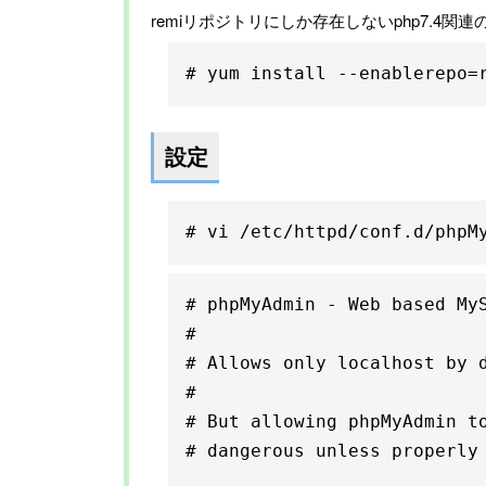
remiリポジトリにしか存在しないphp7.4
# yum install --enablerepo=
設定
# vi /etc/httpd/conf.d/phpM
# phpMyAdmin - Web based MyS
#

# Allows only localhost by d
#

# But allowing phpMyAdmin to
# dangerous unless properly 