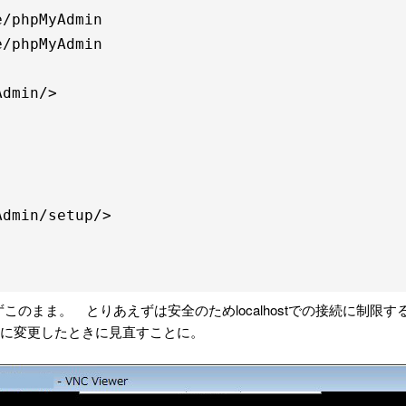
/phpMyAdmin

/phpMyAdmin

dmin/>

dmin/setup/>

行わずこのまま。 とりあえずは安全のためlocalhostでの接続に制限す
TSL接続に変更したときに見直すことに。