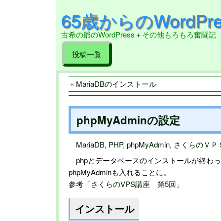
65歳からのWordPre
古希の爺のWordPress＋その他もろもろ奮闘記
投稿一覧
« MariaDBのインストール
phpMyAdminの設定
MariaDB
,
PHP
,
phpMyAdmin
,
さくらのＶＰ
phpとデータベースのインストールが終わ
phpMyAdminも入れることに。
参考
「さくらのVPS講座 第5回」
インストール