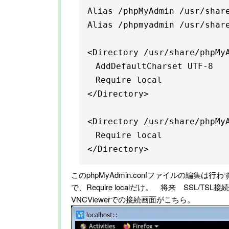
Alias /phpMyAdmin /usr/share
Alias /phpmyadmin /usr/share
<Directory /usr/share/phpMyA
　AddDefaultCharset UTF-8

　Require local

</Directory>

<Directory /usr/share/phpMyA
　Require local

</Directory>
このphpMyAdmin.confファイルの編集は
で、Require localだけ。 将来 SSL/
VNCViewerでの接続画面がこちら。