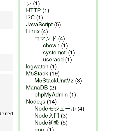
ン
(1)
HTTP
(1)
I2C
(1)
JavaScript
(5)
Linux
(4)
コマンド
(4)
chown
(1)
systemctl
(1)
useradd
(1)
logwatch
(1)
M5Stack
(19)
M5StackUnitV2
(3)
MariaDB
(2)
phpMyAdmin
(1)
Node.js
(14)
Nodeモジュール
(4)
ered

Node入門
(3)
Node初級
(5)
npm
(1)