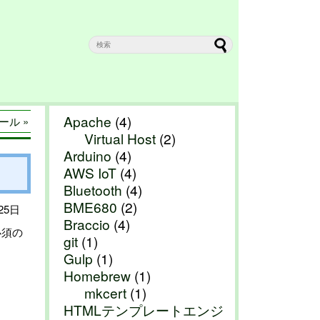
Apache
(4)
ール »
Virtual Host
(2)
Arduino
(4)
AWS IoT
(4)
Bluetooth
(4)
BME680
(2)
25日
Braccio
(4)
必須の
git
(1)
Gulp
(1)
Homebrew
(1)
mkcert
(1)
HTMLテンプレートエンジ