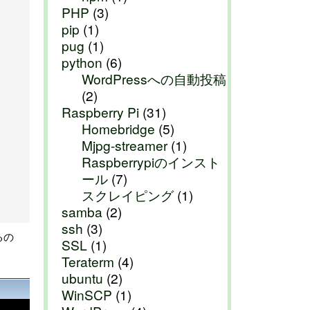
PHP
(3)
pip
(1)
pug
(1)
python
(6)
WordPressへの自動投稿
(2)
Raspberry Pi
(31)
Homebridge
(5)
Mjpg-streamer
(1)
Raspberrypiのインスト
ール
(7)
スクレイピング
(1)
samba
(2)
ssh
(3)
るの
SSL
(1)
Teraterm
(4)
ubuntu
(2)
WinSCP
(1)